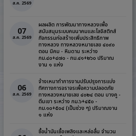
ส.ค. 2569
ผลผลิต การพัฒนาทางหลวงเพื่อ
07
สนับสนุนระบบคมนาคมและโลจิสติกส์
กิจกรรมก่อสร้างเพิ่มประสิทธิภาพ
ส.ค. 2569
ทางหลวง ทางหลวงหมายเลข ๔๐๙๐
ตอน นิคม - หินดาน ระหว่าง
กม.๔๐+๔๗๐ - กม.๔๑+๒๖๐ ปริมาณ
งาน ๑ แห่ง
จ้างเหมาทำการงานปรับปรุงการแบ่ง
06
ทิศทางการจราจรเพื่อความปลอดภัย
ทางหลวงหมายเลข ๔๐๒๔ ตอน บางคู -
ส.ค. 2569
ตีนเขา ระหว่าง กม.๖+๔๕๐ -
กม.๑๐+๕๐๔ (เป็นช่วง ๆ) ปริมาณงาน
๑ แห่ง
ซื้อน้ำมันเชื้อเพลิงและหล่อลื่น จำนวน