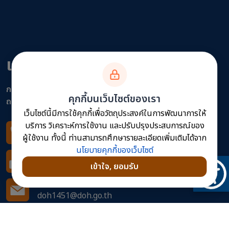
แขวงทางหลวงภูเก็ต
กรมทางหลวง
คุกกี้บนเว็บไซต์ของเรา
ถนนนริศร ตำบลตลาดใหญ่ อำเภอเมือง จังหวัดภูเก็ต 83000
เว็บไซต์นี้มีการใช้คุกกี้เพื่อวัตถุประสงค์ในการพัฒนาการให้
บริการ วิเคราะห์การใช้งาน และปรับปรุงประสบการณ์ของ
โทรศัพท์
ผู้ใช้งาน ทั้งนี้ ท่านสามารถศึกษารายละเอียดเพิ่มเติมได้จาก
0 7621 2179
นโยบายคุกกี้ของเว็บไซต์
โทรสาร
เข้าใจ, ยอมรับ
0 7621 2635
อีเมล
doh1451@doh.go.th